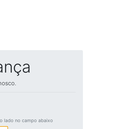
ança
nosco.
ao lado no campo abaixo