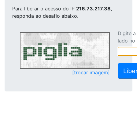
Para liberar o acesso
do IP
216.73.217.38
,
responda ao desafio abaixo.
Digite 
lado no
[trocar imagem]