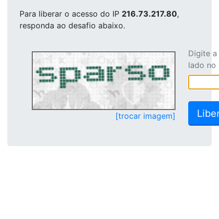
Para liberar o acesso
do IP
216.73.217.80
,
responda ao desafio abaixo.
Digite 
lado no
[trocar imagem]