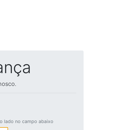
ança
nosco.
ao lado no campo abaixo