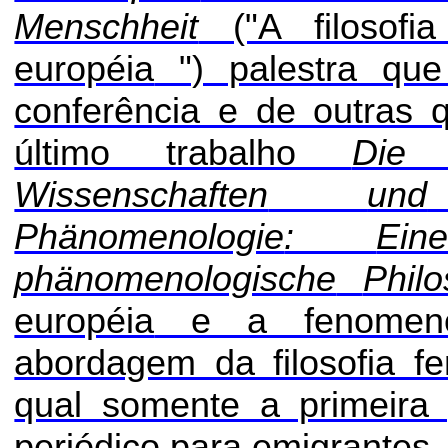
Menschheit
("A filosofi
européia
") palestra que
conferência e de outras 
último trabalho
Di
Wissenschaften
und
Phänomenologie
:
Ein
phänomenologische
Philo
européia
e a fenomenolo
abordagem da filosofia f
qual somente a primeira
periódico para emigrantes.