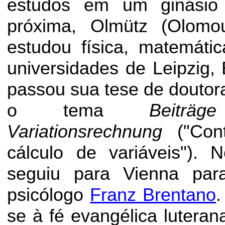
estudos em um ginásio 
próxima,
Olmütz
(Olomou
estudou física, matemátic
universidades de Leipzig, 
passou sua tese de doutor
o tema
Beiträge
Variationsrechnung
("Cont
cálculo de variáveis").
seguiu para Vienna par
psicólogo
Franz Brentano
.
se à fé evangélica lutera