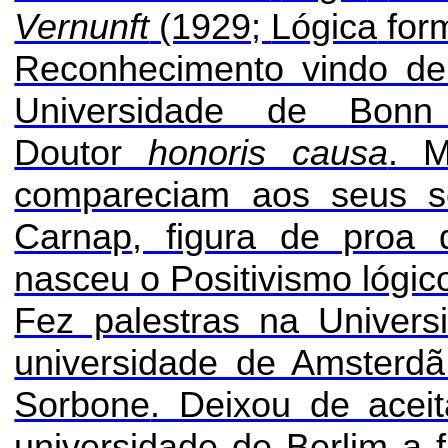
Vernunft
(1929;
Lógica
form
Reconhecimento vindo de
Universidade de Bonn 
Doutor
honoris causa
. M
compareciam aos seus se
Carnap
, figura de proa 
nasceu o Positivismo lógic
Fez palestras na Univers
universidade de Amsterdã
Sorbone
. Deixou de aceit
universidade de Berlim a 