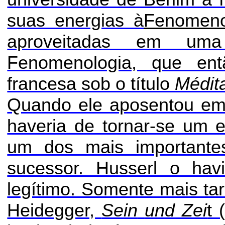
suas energias
à
Fenomeno
aproveitadas em um
Fenomenologia, que en
francesa sob o título
Médit
Quando ele aposentou e
haveria de tornar-se um e
um dos mais importantes
sucessor. Husserl o hav
legítimo. Somente mais tar
Heidegger,
Sein
und
Zei
t 