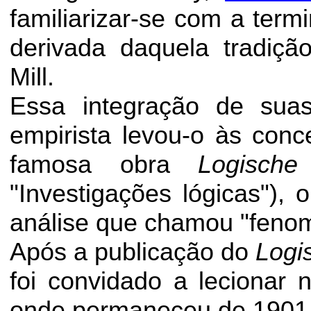
familiarizar-se com a term
derivada daquela tradiçã
Mill.
Essa integração de sua
empirista levou-o às con
famosa obra
Logische
"Investigações lógicas"),
análise que chamou "
feno
Após a publicação do
Logi
foi convidado a lecionar
onde permaneceu de 1901 