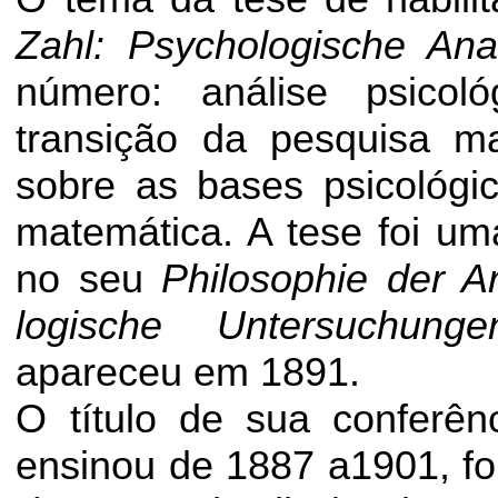
Zahl
:
Psychologische
Ana
número: análise psicol
transição da pesquisa m
sobre as bases psicológi
matemática. A tese foi um
no seu
Philosophie
der
Ar
logische
Untersuchunge
apareceu em 1891.
O título de sua conferên
ensinou de 1887 a1901, f