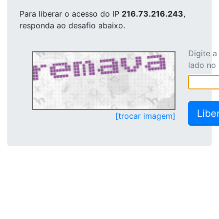
Para liberar o acesso
do IP
216.73.216.243
,
responda ao desafio abaixo.
Digite 
lado no
[trocar imagem]