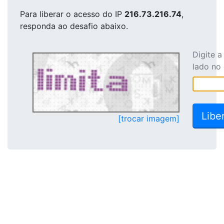
Para liberar o acesso
do IP
216.73.216.74
,
responda ao desafio abaixo.
Digite 
lado no
[trocar imagem]