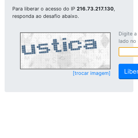
Para liberar o acesso
do IP
216.73.217.130
,
responda ao desafio abaixo.
Digite 
lado no
[trocar imagem]