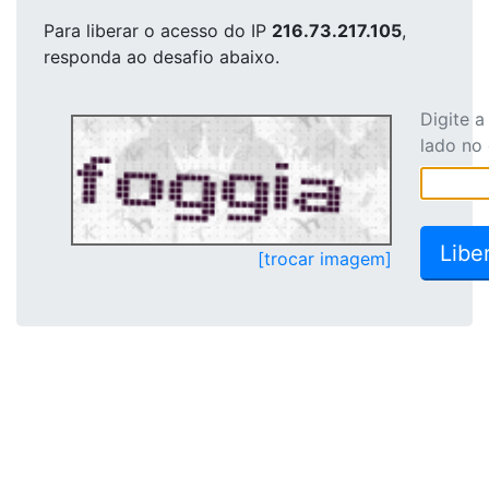
Para liberar o acesso
do IP
216.73.217.105
,
responda ao desafio abaixo.
Digite 
lado no
[trocar imagem]