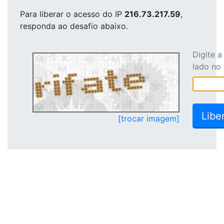
Para liberar o acesso
do IP
216.73.217.59
,
responda ao desafio abaixo.
Digite 
lado no
[trocar imagem]