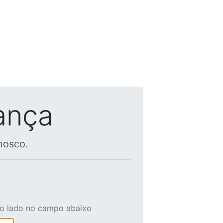
ança
nosco.
ao lado no campo abaixo