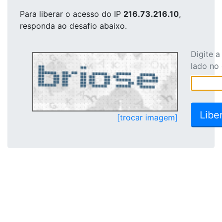
Para liberar o acesso
do IP
216.73.216.10
,
responda ao desafio abaixo.
Digite 
lado no
[trocar imagem]