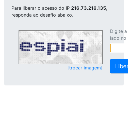
Para liberar o acesso
do IP
216.73.216.135
,
responda ao desafio abaixo.
Digite 
lado no
[trocar imagem]