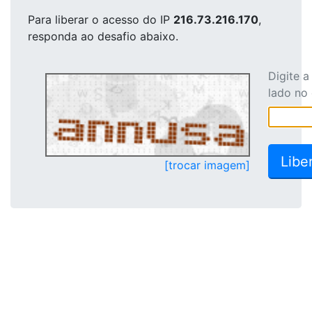
Para liberar o acesso
do IP
216.73.216.170
,
responda ao desafio abaixo.
Digite 
lado no
[trocar imagem]