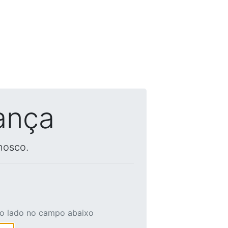
ança
nosco.
ao lado no campo abaixo