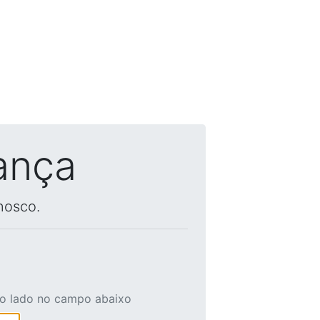
ança
nosco.
ao lado no campo abaixo