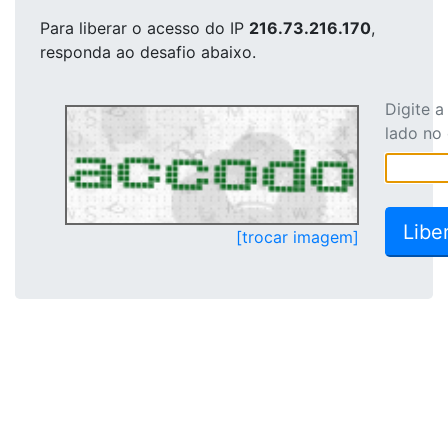
Para liberar o acesso
do IP
216.73.216.170
,
responda ao desafio abaixo.
Digite 
lado no
[trocar imagem]