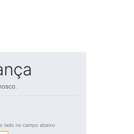
ança
nosco.
ao lado no campo abaixo