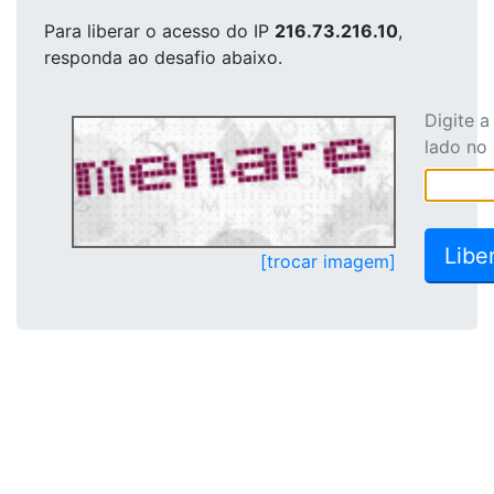
Para liberar o acesso
do IP
216.73.216.10
,
responda ao desafio abaixo.
Digite 
lado no
[trocar imagem]