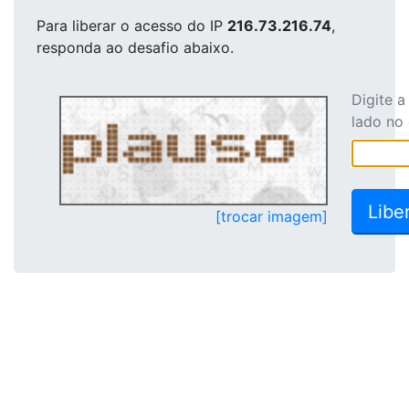
Para liberar o acesso
do IP
216.73.216.74
,
responda ao desafio abaixo.
Digite 
lado no
[trocar imagem]