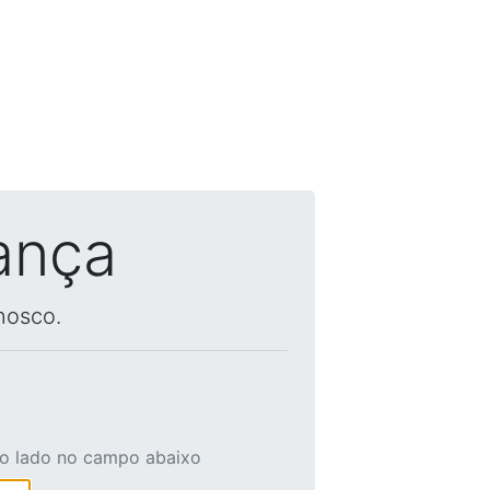
ança
nosco.
ao lado no campo abaixo