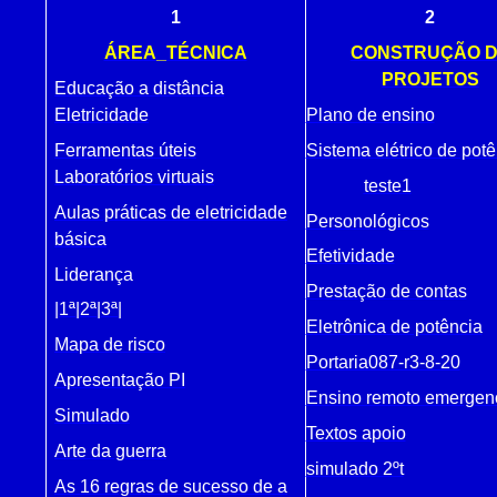
1
2
ÁREA_TÉCNICA
CONSTRUÇÃO 
PROJETOS
Educação a distância
Eletricidade
Plano de ensino
Ferramentas úteis
Sistema elétrico de potê
Laboratórios virtuais
teste1
Aulas práticas de eletricidade
Personológicos
básica
Efetividade
Liderança
Prestação de contas
|
1ª
|
2ª
|
3ª
|
Eletrônica de potência
Mapa de risco
Portaria087-r3-8-20
Apresentação PI
Ensino remoto emergenc
Simulado
Textos apoio
Arte da guerra
simulado 2ºt
As 16 regras de sucesso de a