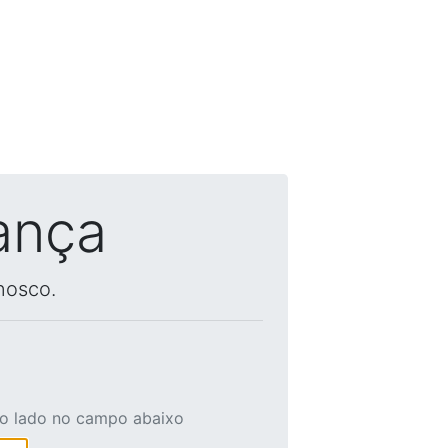
ança
nosco.
ao lado no campo abaixo