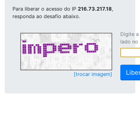
Para liberar o acesso
do IP
216.73.217.18
,
responda ao desafio abaixo.
Digite 
lado no
[trocar imagem]