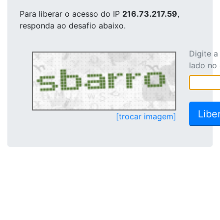
Para liberar o acesso
do IP
216.73.217.59
,
responda ao desafio abaixo.
Digite 
lado no
[trocar imagem]