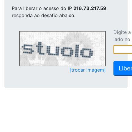
Para liberar o acesso
do IP
216.73.217.59
,
responda ao desafio abaixo.
Digite 
lado no
[trocar imagem]