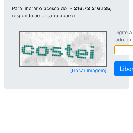
Para liberar o acesso
do IP
216.73.216.135
,
responda ao desafio abaixo.
Digite 
lado no
[trocar imagem]