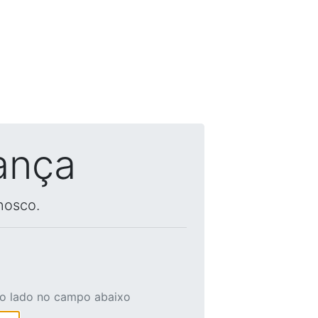
ança
nosco.
ao lado no campo abaixo